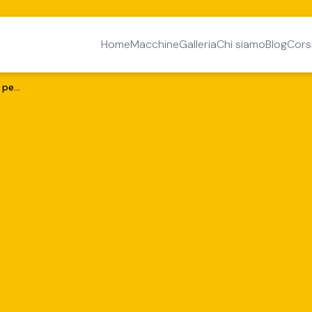
Home
Macchine
Galleria
Chi siamo
Blog
Cors
Finanziamenti fino a 150.000€ per Nuove Imprese in Puglia con il Bando NIDI