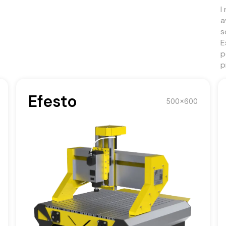
I
a
s
E
p
p
Efesto
500x600