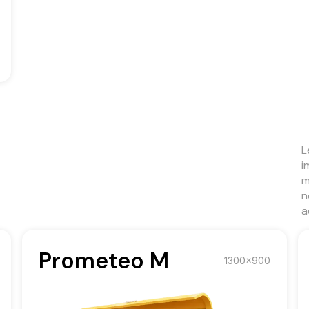
L
i
m
n
a
Prometeo M
1300x900