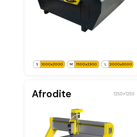
S
1000x2000
M
1500x2300
L
2000x3000
Afrodite
1250x1250