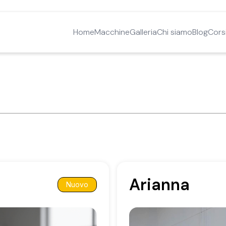
Home
Macchine
Galleria
Chi siamo
Blog
Cors
Arianna
Nuovo