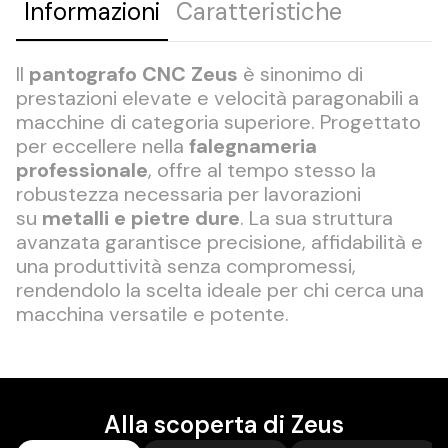
Informazioni
Caratteristiche
Il
pantografo CNC Zeus
è sinonimo di
prestazioni elevate e velocità paragonabili a
macchine di categoria superiore. Progettato
per eccellere nella
falegnameria
professionale
, offre al tempo stesso la
robustezza necessaria per lavorazioni
su
metalli e pietre dure
. La sua struttura
avanzata garantisce precisione, affidabilità e
una produttività senza compromessi,
rendendolo la scelta ideale per chi cerca una
macchina versatile e potente.
Alla scoperta di Zeus