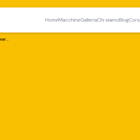
Home
Macchine
Galleria
Chi siamo
Blog
Cors
Dal CAD al CAM: i migliori software per lavorazioni CNC professionali