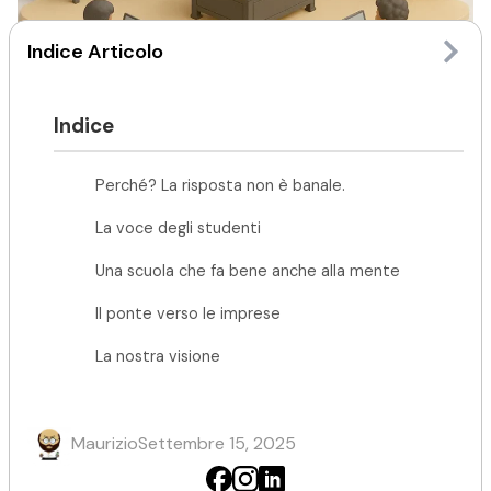
Indice Articolo
Indice
Perché? La risposta non è banale.
La voce degli studenti
Quando si parla di grandi infrastrutture, pensiamo subito
a ponti, strade, ferrovie…
Una scuola che fa bene anche alla mente
C’è un ponte ben più decisivo per il futuro del Paese:
quello tra scuola e mondo del lavoro.
Il ponte verso le imprese
E qui entra in gioco un elemento spesso sottovalutato
La nostra visione
ma in realtà strategico:
i laboratori scolastici
.
Perché? La risposta non è banale.
Maurizio
Settembre 15, 2025
Trasmettere nozioni non basta più
. Oggi servono