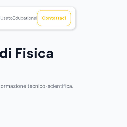
i
Usato
Educational
Contattaci
di Fisica
 formazione tecnico-scientifica.