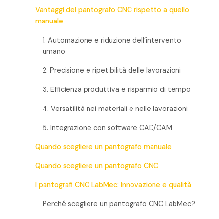
replicando a mano il movimento su un altro materiale.
Vantaggi del pantografo CNC rispetto a quello
Questo tipo di macchina è stato ampiamente utilizzato
manuale
nell’artigianato e nella produzione personalizzata.
1. Automazione e riduzione dell’intervento
Vantaggi del pantografo manuale:
umano
2. Precisione e ripetibilità delle lavorazioni
Costo di acquisto e manutenzione contenuto.
Adatto per lavorazioni artistiche e creative.
3. Efficienza produttiva e risparmio di tempo
Maggiore controllo diretto sull’esecuzione del
4. Versatilità nei materiali e nelle lavorazioni
lavoro.
5. Integrazione con software CAD/CAM
Svantaggi:
Quando scegliere un pantografo manuale
Dipendenza totale dall’abilità dell’operatore.
Quando scegliere un pantografo CNC
Precisione limitata rispetto alle esigenze moderne.
Tempi di lavorazione più lunghi, soprattutto per
I pantografi CNC LabMec: Innovazione e qualità
produzioni in serie.
Perché scegliere un pantografo CNC LabMec?