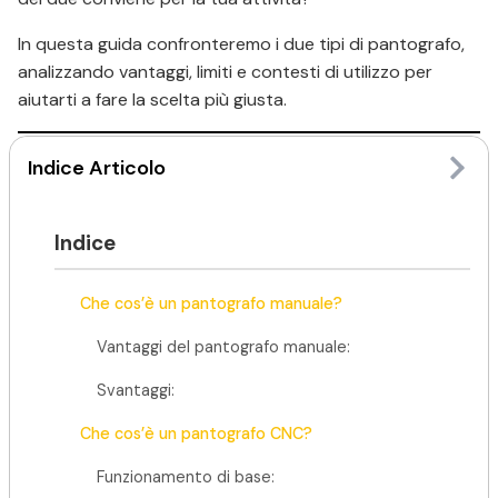
In questa guida confronteremo i due tipi di pantografo,
analizzando vantaggi, limiti e contesti di utilizzo per
aiutarti a fare la scelta più giusta.
Indice Articolo
Che cos’è un pantografo
manuale?
Indice
Il pantografo manuale è uno strumento tradizionale
utilizzato per duplicare un disegno o eseguire lavorazioni
Che cos’è un pantografo manuale?
di taglio e incisione. Il funzionamento si basa sul
Vantaggi del pantografo manuale:
movimento diretto di un braccio meccanico, guidato
dall’operatore.
Svantaggi:
Con un pantografo manuale, è l’abilità dell’operatore a
Che cos’è un pantografo CNC?
determinare la qualità del lavoro: l’operatore deve
seguire con precisione un tracciato o una guida,
Funzionamento di base: