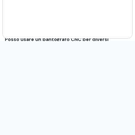
Il costo varia in base alle dimensioni, alla configurazione e
alle funzionalità. Tuttavia, è un investimento che si ripaga
nel tempo.
Posso usare un pantografo CNC per diversi
materiali?
Sì, i pantografi CNC LabMec lavorano legno, metalli e
materiali compositi.
Formazione
Labmec
Macchine CNC
Pantografo
Articoli correlati