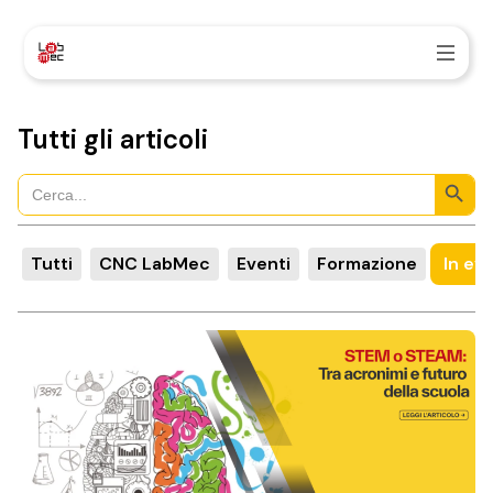
Tutti gli articoli
Search Button
Search
for:
Tutti
CNC LabMec
Eventi
Formazione
In ev