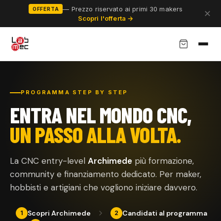
— Prezzo riservato ai primi 30 makers
OFFERTA
✕
Scopri l'offerta →
PROGRAMMA STEP BY STEP
ENTRA NEL MONDO CNC,
UN PASSO ALLA VOLTA.
La CNC entry-level
Archimede
più formazione,
community e finanziamento dedicato. Per maker,
hobbisti e artigiani che vogliono iniziare davvero.
Scopri Archimede
Candidati al programma
1
2