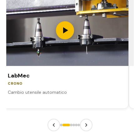
LabMec
S
CRONO
Z
Cambio utensile automatico
Ef