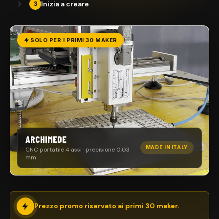
Inizia a creare
3
SOLO PER I PRIMI 30 MAKER
ARCHIMEDE
MADE IN ITALY
CNC portatile 4 assi · precisione 0,03
mm
Prezzo promo riservato ai primi 30 maker.