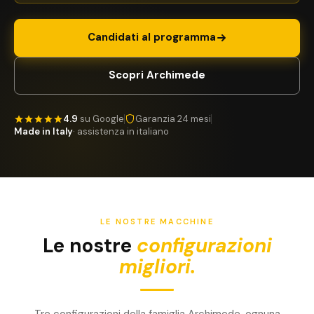
Candidati al programma
Scopri Archimede
4.9
su Google
Garanzia 24 mesi
Made in Italy
· assistenza in italiano
LE NOSTRE MACCHINE
Le nostre
configurazioni
migliori.
Tre configurazioni della famiglia Archimede, ognuna