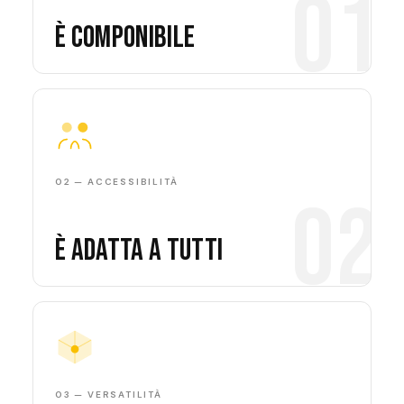
01
È componibile
02 — ACCESSIBILITÀ
02
È Adatta a tutti
03 — VERSATILITÀ