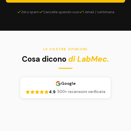
Zero spam
Cancella quando vuoi
1 email / settimana
LE VOSTRE OPINIONI
Cosa dicono
di LabMec.
Google
4.9
· 500+ recensioni verificate