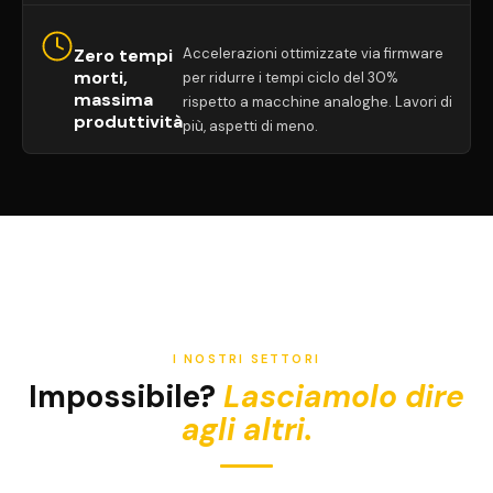
Zero tempi
Accelerazioni ottimizzate via firmware
morti,
per ridurre i tempi ciclo del 30%
massima
rispetto a macchine analoghe. Lavori di
produttività
più, aspetti di meno.
I NOSTRI SETTORI
Impossibile?
Lasciamolo dire
agli altri.