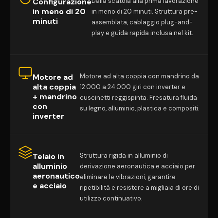
Configurazione
Dalla scatola alla prima lavorazione
in meno di 20
in meno di 20 minuti. Struttura pre-
minuti
assemblata, cablaggio plug-and-
play e guida rapida inclusa nel kit.
Motore ad
Motore ad alta coppia con mandrino da
alta coppia
12.000 a 24.000 giri con inverter e
+ mandrino
cuscinetti reggispinta. Fresatura fluida
con
su legno, alluminio, plastica e compositi.
inverter
Telaio in
Struttura rigida in alluminio di
alluminio
derivazione aeronautica e acciaio per
aeronautico
eliminare le vibrazioni, garantire
e acciaio
ripetibilità e resistere a migliaia di ore di
utilizzo continuativo.